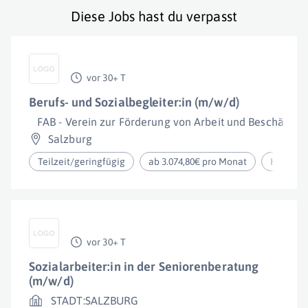
Diese Jobs hast du verpasst
vor 30+ T
Berufs- und Sozialbegleiter:in (m/w/d)
FAB - Verein zur Förderung von Arbeit und Beschäftig
Salzburg
Teilzeit/geringfügig
ab 3.074,80€ pro Monat
Homeoff
vor 30+ T
Sozialarbeiter:in in der Seniorenberatung
(m/w/d)
STADT:SALZBURG