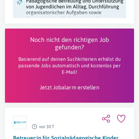
Pädagogische Betreuung und Unterstützung
von Jugendlichen im Alltag, Durchführung
organisatorischer Aufgaben sowie
Teamarbeit und Reflexion, vor allem in
einem Betreuten Wohnkontext.
Noch nicht den richtigen Job
gefunden?
Basierend auf deinen Suchkriterien erhälst du
passende Jobs automatisch und kostenlos per
E-Mail!
Jetzt Jobalarm erstellen
vor 30 T
Betreuer:in für Sozialpädagogische Kinder