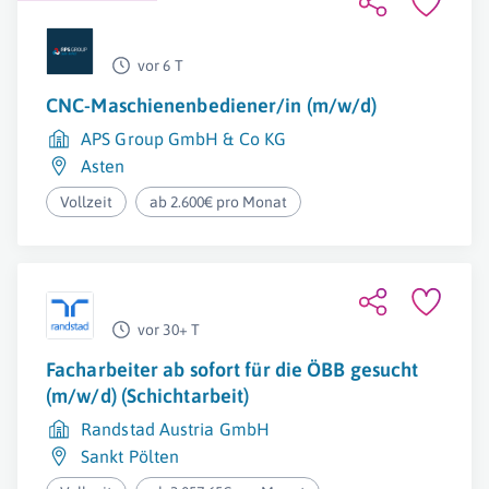
vor 6 T
CNC-Maschienenbediener/in (m/w/d)
APS Group GmbH & Co KG
Asten
Vollzeit
ab 2.600€ pro Monat
vor 30+ T
Facharbeiter ab sofort für die ÖBB gesucht
(m/w/d) (Schichtarbeit)
Randstad Austria GmbH
Sankt Pölten