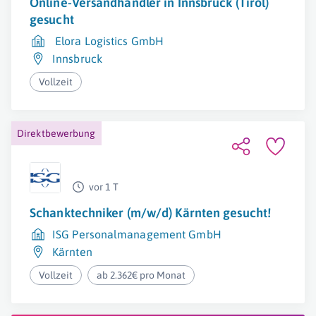
Online-Versandhändler in Innsbruck (Tirol)
gesucht
Elora Logistics GmbH
Innsbruck
Vollzeit
Direktbewerbung
vor 1 T
Schanktechniker (m/w/d) Kärnten gesucht!
ISG Personalmanagement GmbH
Kärnten
Vollzeit
ab 2.362€ pro Monat