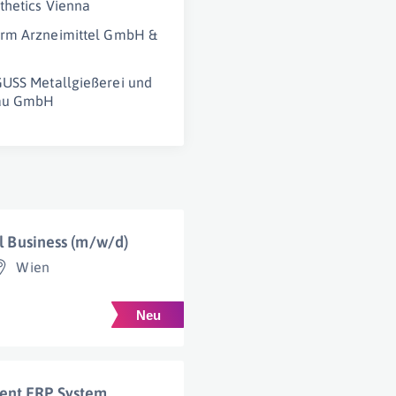
thetics Vienna
rm Arzneimittel GmbH &
USS Metallgießerei und
au GmbH
al Business (m/w/d)
Wien
ent ERP System