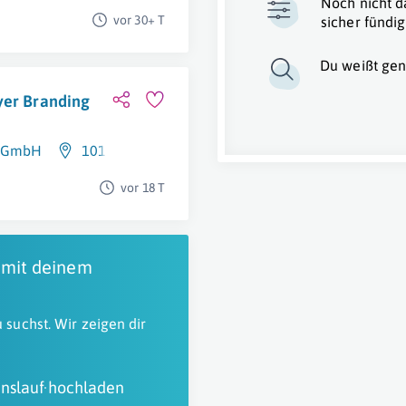
Noch nicht d
vor 30+ T
sicher fündig
Du weißt gen
yer Branding
e GmbH
1010 Wien
vor 18 T
 mit deinem
 suchst. Wir zeigen dir
nslauf hochladen