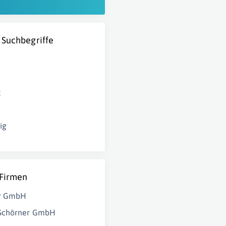
 Suchbegriffe
t
ig
 Firmen
r GmbH
Schörner GmbH