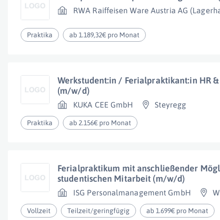
RWA Raiffeisen Ware Austria AG (Lagerha
Praktika
ab 1.189,32€ pro Monat
Werkstudent:in / Ferialpraktikant:in HR 
(m/w/d)
KUKA CEE GmbH
Steyregg
Praktika
ab 2.156€ pro Monat
Ferialpraktikum mit anschließender Mögl
studentischen Mitarbeit (m/w/d)
ISG Personalmanagement GmbH
W
Vollzeit
Teilzeit/geringfügig
ab 1.699€ pro Monat