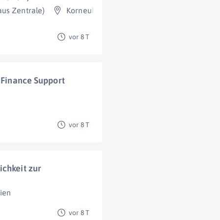
us Zentrale)
Korneuburg
vor 8 T
& Finance Support
vor 8 T
ichkeit zur
ien
vor 8 T