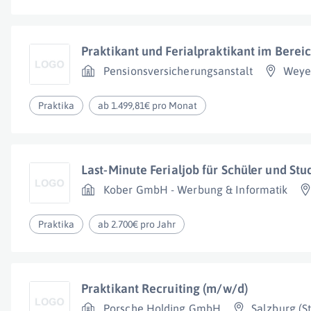
Praktikant und Ferialpraktikant im Bere
Pensionsversicherungsanstalt
Weye
Praktika
ab 1.499,81€ pro Monat
Last-Minute Ferialjob für Schüler und St
Kober GmbH - Werbung & Informatik
Praktika
ab 2.700€ pro Jahr
Praktikant Recruiting (m/w/d)
Porsche Holding GmbH
Salzburg (St