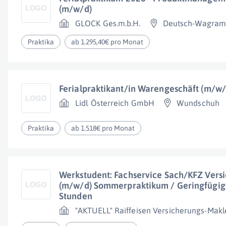
(m/w/d)
GLOCK Ges.m.b.H.
Deutsch-Wagra
Praktika
ab 1.295,40€ pro Monat
Ferialpraktikant/in Warengeschäft (m/w/
Lidl Österreich GmbH
Wundschuh
Praktika
ab 1.518€ pro Monat
Werkstudent: Fachservice Sach/KFZ Vers
(m/w/d) Sommerpraktikum / Geringfügig o
Stunden
"AKTUELL" Raiffeisen Versicherungs-Makle