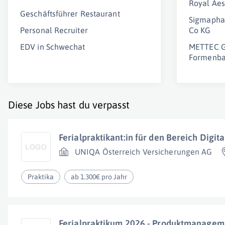
Royal Aes
Geschäftsführer Restaurant
Sigmapha
Personal Recruiter
Co KG
EDV in Schwechat
METTEC G
Formenb
Diese Jobs hast du verpasst
Ferialpraktikant:in für den Bereich Digit
UNIQA Österreich Versicherungen AG
Praktika
ab 1.300€ pro Jahr
Ferialpraktikum 2026 - Produktmanagem