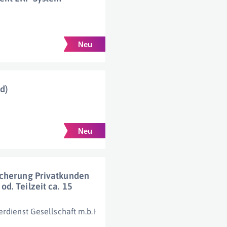
m
d)
icherung Privatkunden
d. Teilzeit ca. 15
rdienst Gesellschaft m.b.H.
Wien