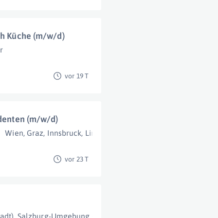
ich Küche (m/w/d)
r
vor 19 T
udenten (m/w/d)
Wien
,
Graz
,
Innsbruck
,
Linz
,
Salzburg
,
Oberösterreich
,
Kärnte
vor 23 T
adt)
,
Salzburg-Umgebung (Bezirk)
,
Salzburg