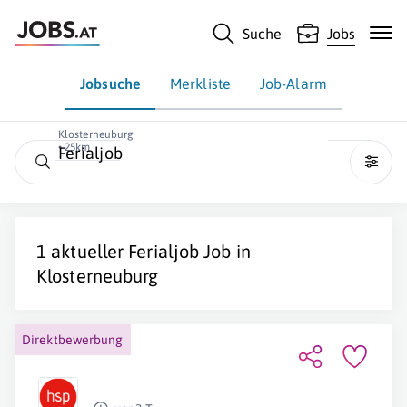
Suche
Jobs
Jobsuche
Merkliste
Job-Alarm
Klosterneuburg
• 25km
Ferialjob
1 aktueller
Ferialjob
Job in
Klosterneuburg
Direktbewerbung