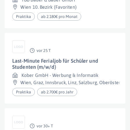
Wien 10. Bezirk (Favoriten)
Praktika
ab 2.180€ pro Monat
vor 25 T
Last-Minute Ferialjob für Schüler und
Studenten (m/w/d)
Kober GmbH - Werbung & Informatik
Wien
,
Graz
,
Innsbruck
,
Linz
,
Salzburg
,
Oberösterreic
Praktika
ab 2.700€ pro Jahr
vor 30+ T