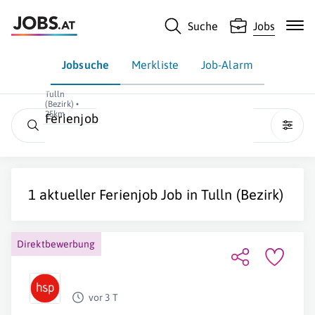
Suche
Jobs
Jobsuche
Merkliste
Job-Alarm
Tulln
(Bezirk) •
25km
Ferienjob
1 aktueller
Ferienjob
Job in
Tulln (Bezirk)
Direktbewerbung
vor 3 T