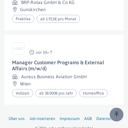
BRP-Rotax GmbH & Co KG
Gunskirchen
Praktika
ab 1.911€ pro Monat
vor 30+ T
Manager Customer Programs & External
Affairs (m/w/d)
Aureus Business Aviation GmbH
Wien
Vollzeit
ab 38.000€ pro Jahr
Homeoffice
Über uns
Job inserieren
Impressum
AGB
Datenschutz