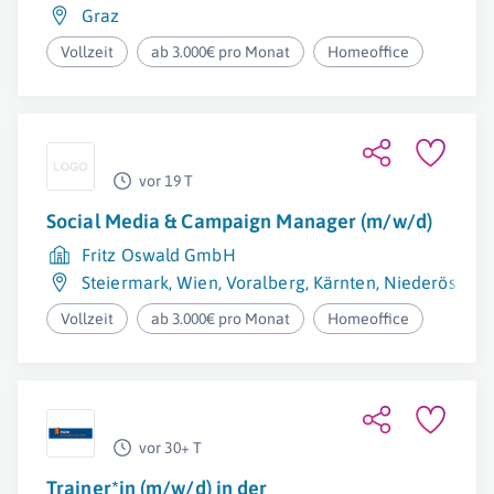
Graz
Vollzeit
ab 3.000€ pro Monat
Homeoffice
vor 19 T
Social Media & Campaign Manager (m/w/d)
Fritz Oswald GmbH
Steiermark
,
Wien
,
Voralberg
,
Kärnten
,
Niederösterre
Vollzeit
ab 3.000€ pro Monat
Homeoffice
vor 30+ T
Trainer*in (m/w/d) in der