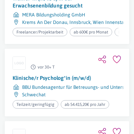
Erwachsenenbildung gesucht
MERA Bildungsholding GmbH
Krems An Der Donau
,
Innsbruck
,
Wien Innenstadt
,
W
Freelancer/Projektarbeit
ab 600€ pro Monat
Homeof
vor 30+ T
Klinische/r Psycholog*in (m/w/d)
BBU Bundesagentur für Betreuungs- und Unterstüt
Schwechat
Teilzeit/geringfügig
ab 54.415,20€ pro Jahr