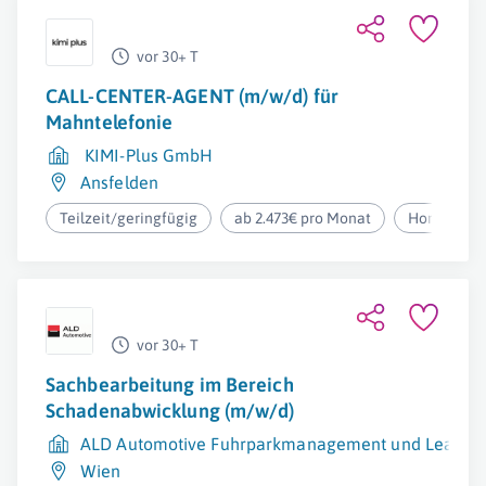
vor 30+ T
CALL-CENTER-AGENT (m/w/d) für
Mahntelefonie
KIMI-Plus GmbH
Ansfelden
Teilzeit/geringfügig
ab 2.473€ pro Monat
Homeoffic
vor 30+ T
Sachbearbeitung im Bereich
Schadenabwicklung (m/w/d)
ALD Automotive Fuhrparkmanagement und Leasin
Wien