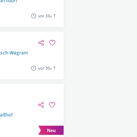
erndorf
vor 30+ T
tsch-Wagram
vor 30+ T
raßhof