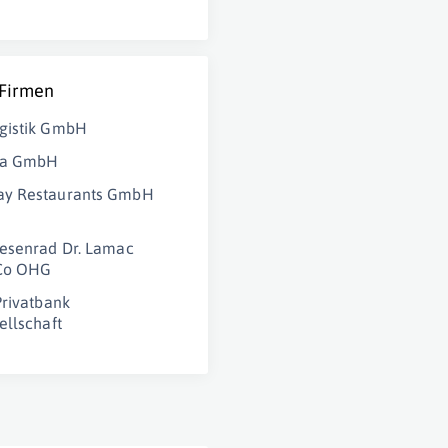
 Firmen
gistik GmbH
ria GmbH
y Restaurants GmbH
esenrad Dr. Lamac
Co OHG
Privatbank
ellschaft