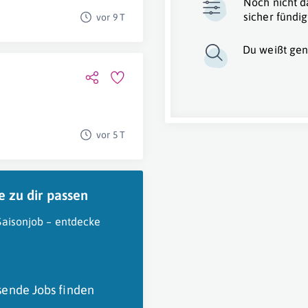
Noch nicht d
sicher fündig
vor 9 T
Du weißt gen
vor 5 T
e zu dir passen
 Saisonjob – entdecke
sende Jobs finden