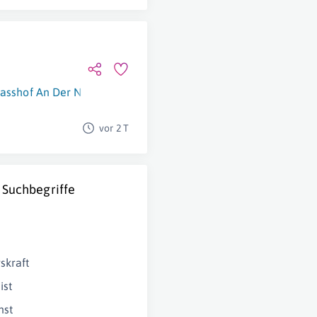
rasshof An Der Nordbahn
vor 2 T
 Suchbegriffe
n
skraft
ist
nst