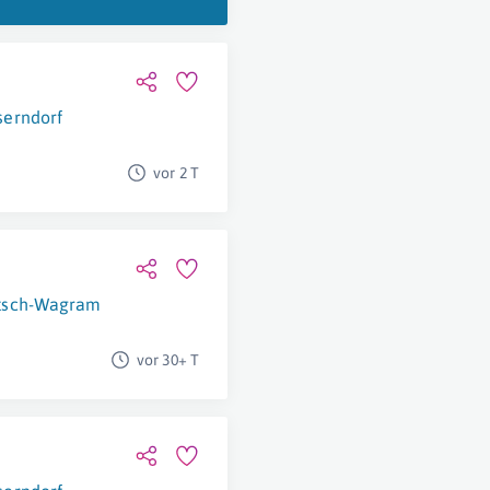
erndorf
vor 2 T
tsch-Wagram
vor 30+ T