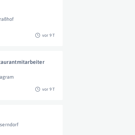
raßhof
vor 9 T
taurantmitarbeiter
Wagram
vor 9 T
serndorf