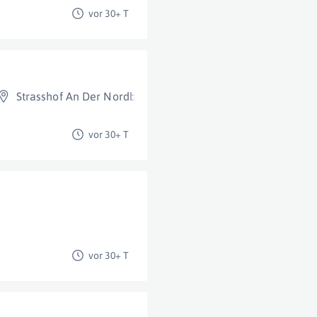
vor 30+ T
Strasshof An Der Nordbahn
vor 30+ T
vor 30+ T