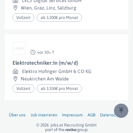
LVL3 Digital Services GmbH
Wien
,
Graz
,
Linz
,
Salzburg
Vollzeit
ab 3.200€ pro Monat
vor 30+ T
Elektrotechniker:In (m/w/d)
Elektro Hofinger GmbH & CO KG
Neukirchen Am Walde
Vollzeit
ab 3.550€ pro Monat
Über uns
Job inserieren
Impressum
AGB
Datenschutz
© 2026
jobs.at
Recruiting GmbH