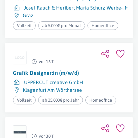
Josef Rauch & Heribert Maria Schurz Werbe-, Market
Graz
Vollzeit
ab 5.000€ pro Monat
Homeoffice
vor 16 T
Graﬁk Designer:in (m/w/d)
UPPERCUT creative GmbH
Klagenfurt Am Wörthersee
Vollzeit
ab 35.000€ pro Jahr
Homeoffice
vor 30 T