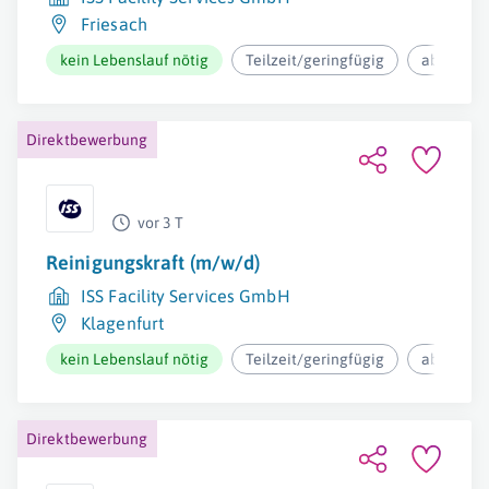
Friesach
kein Lebenslauf nötig
Teilzeit/geringfügig
ab 12,37€
Direktbewerbung
vor 3 T
Reinigungskraft (m/w/d)
ISS Facility Services GmbH
Klagenfurt
kein Lebenslauf nötig
Teilzeit/geringfügig
ab 12,37€
Direktbewerbung