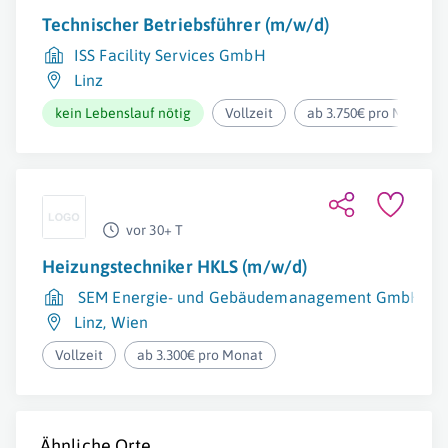
Technischer Betriebsführer (m/w/d)
ISS Facility Services GmbH
Linz
kein Lebenslauf nötig
Vollzeit
ab 3.750€ pro Monat
vor 30+ T
Heizungstechniker HKLS (m/w/d)
SEM Energie- und Gebäudemanagement GmbH
Linz
,
Wien
Vollzeit
ab 3.300€ pro Monat
Ähnliche Orte