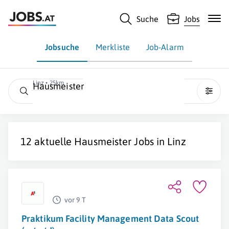
Suche
Jobs
Jobsuche
Merkliste
Job-Alarm
Linz • 25km
Hausmeister
12 aktuelle
Hausmeister
Jobs in
Linz
vor 9 T
Praktikum Facility Management Data Scout