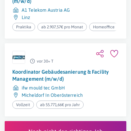
(m/w/d)
A1 Telekom Austria AG
Linz
Praktika
ab 2.907,57€ pro Monat
Homeoffice
vor 30+ T
Koordinator Gebäudesanierung & Facility
Management (m/w/d)
ifw mould tec GmbH
Micheldorf In Oberösterreich
Vollzeit
ab 55.771,66€ pro Jahr