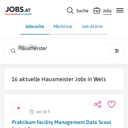
Suche
Jobs
Jobsuche
Merkliste
Job-Alarm
Wels • 25km
Hausmeister
16 aktuelle
Hausmeister
Jobs in
Wels
vor 10 T
Praktikum Facility Management Data Scout