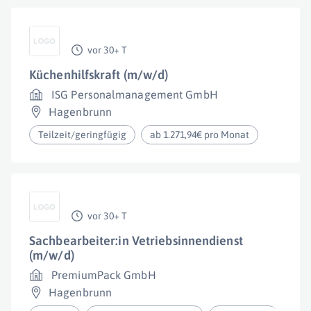
vor 30+ T
Küchenhilfskraft (m/w/d)
ISG Personalmanagement GmbH
Hagenbrunn
Teilzeit/geringfügig
ab 1.271,94€ pro Monat
vor 30+ T
Sachbearbeiter:in Vetriebsinnendienst
(m/w/d)
PremiumPack GmbH
Hagenbrunn