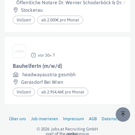
Öffentliche Notare Dr. Werner Schoderböck & Dr. Micha
Stockerau
Vollzeit
ab 2.000€ pro Monat
vor 30+ T
BauhelferIn (m/w/d)
headwayaustria gesmbh
Gerasdorf Bei Wien
Vollzeit
ab 2.954,46€ pro Monat
Über uns
Job inserieren
Impressum
AGB
Datenschutz
© 2026
jobs.at
Recruiting GmbH