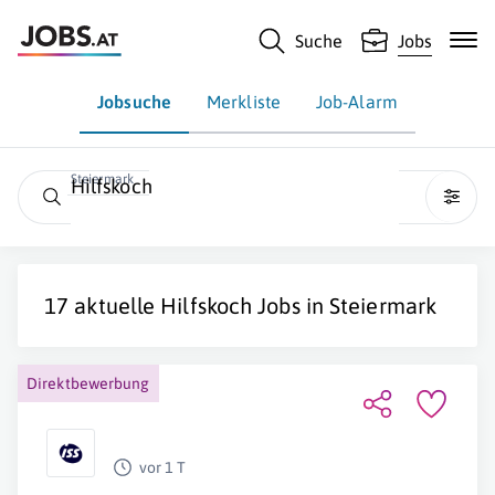
Suche
Jobs
Jobsuche
Merkliste
Job-Alarm
Steiermark
Hilfskoch
17 aktuelle
Hilfskoch
Jobs in
Steiermark
Direktbewerbung
vor 1 T