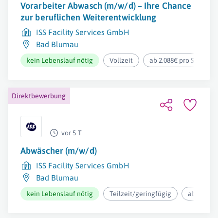
Vorarbeiter Abwasch (m/w/d) – Ihre Chance
zur beruflichen Weiterentwicklung
ISS Facility Services GmbH
Bad Blumau
kein Lebenslauf nötig
Vollzeit
ab 2.088€ pro Stunde
Direktbewerbung
vor 5 T
Abwäscher (m/w/d)
ISS Facility Services GmbH
Bad Blumau
kein Lebenslauf nötig
Teilzeit/geringfügig
ab 2.026€