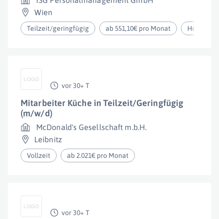
ISG Personalmanagement GmbH
Wien
Teilzeit/geringfügig
ab 551,10€ pro Monat
Homeoffi
vor 30+ T
Mitarbeiter Küche in Teilzeit/Geringfügig
(m/w/d)
McDonald's Gesellschaft m.b.H.
Leibnitz
Vollzeit
ab 2.021€ pro Monat
vor 30+ T