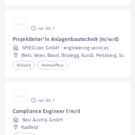
vor 30+ T
Projektleiter*in Anlagenbautechnik (m/w/d)
SPIEGLtec GmbH - engineering services
Wels
,
Wien
,
Basel
,
Brixlegg
,
Kundl
,
Penzberg
,
Schaft
Vollzeit
Homeoffice
vor 30+ T
Compliance Engineer f/m/d
Besi Austria GmbH
Radfeld