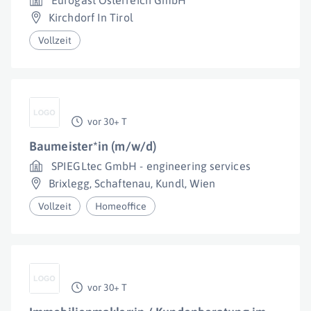
Eurogast Österreich GmbH
Kirchdorf In Tirol
Vollzeit
vor 30+ T
Baumeister*in (m/w/d)
SPIEGLtec GmbH - engineering services
Brixlegg
,
Schaftenau
,
Kundl
,
Wien
Vollzeit
Homeoffice
vor 30+ T