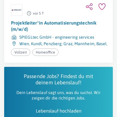
vor 5 T
Projektleiter*in Automatisierungstechnik
(m/w/d)
SPIEGLtec GmbH - engineering services
Wien
,
Kundl
,
Penzberg
,
Graz
,
Mannheim
,
Basel
,
Wie
Vollzeit
Homeoffice
Passende Jobs? Findest du mit
deinem Lebenslauf!
Dein Lebenslauf sagt uns, was du suchst. Wir
zeigen dir die richtigen Jobs.
Lebenslauf hochladen