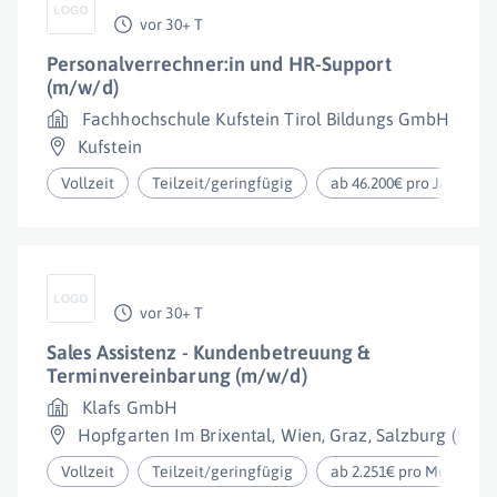
vor 30+ T
Personalverrechner:in und HR-Support
(m/w/d)
Fachhochschule Kufstein Tirol Bildungs GmbH
Kufstein
Vollzeit
Teilzeit/geringfügig
ab 46.200€ pro Jahr
vor 30+ T
Sales Assistenz - Kundenbetreuung &
Terminvereinbarung (m/w/d)
Klafs GmbH
Hopfgarten Im Brixental
,
Wien
,
Graz
,
Salzburg (Stadt
Vollzeit
Teilzeit/geringfügig
ab 2.251€ pro Monat