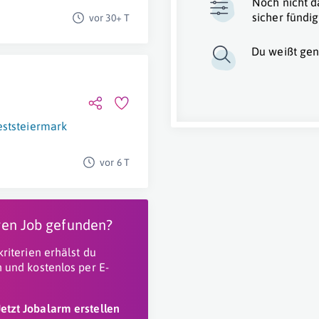
Noch nicht d
sicher fündig
vor 30+ T
Du weißt gen
ststeiermark
vor 6 T
igen Job gefunden?
riterien erhälst du
 und kostenlos per E-
Jetzt Jobalarm erstellen