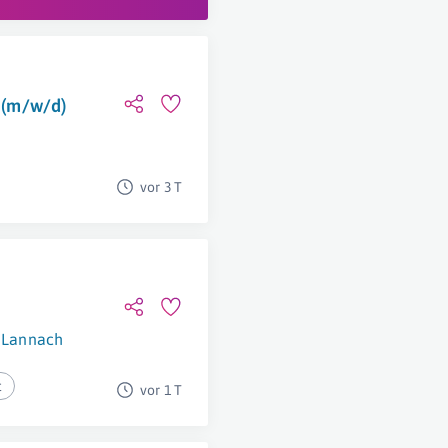
t (m/w/d)
vor 3 T
Lannach
t
vor 1 T