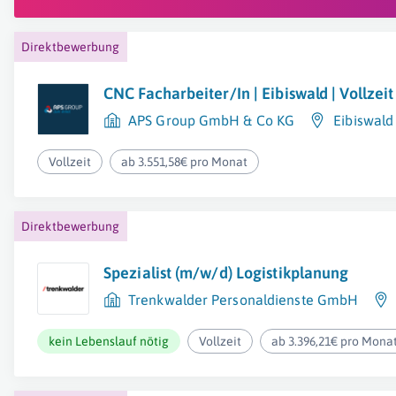
Direktbewerbung
CNC Facharbeiter/In | Eibiswald | Vollzei
APS Group GmbH & Co KG
Eibiswald
Vollzeit
ab 3.551,58€ pro Monat
Direktbewerbung
Spezialist (m/w/d) Logistikplanung
Trenkwalder Personaldienste GmbH
kein Lebenslauf nötig
Vollzeit
ab 3.396,21€ pro Mona