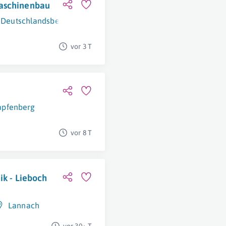
maschinenbau
Deutschlandsberg
vor 3 T
apfenberg
vor 8 T
ik - Lieboch
Lannach