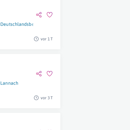
Deutschlandsberg
vor 1 T
Lannach
vor 3 T