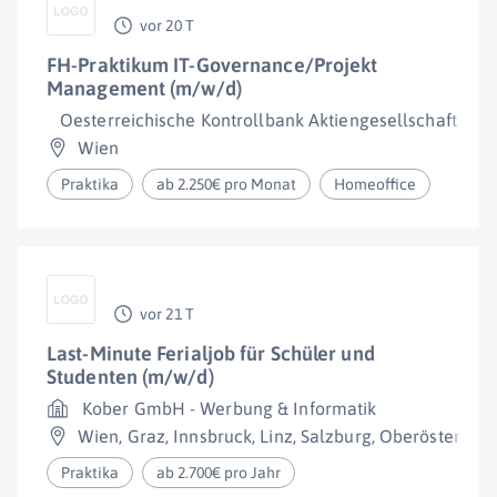
vor 20 T
FH-Praktikum IT-Governance/Projekt
Management (m/w/d)
Oesterreichische Kontrollbank Aktiengesellschaft
Wien
Praktika
ab 2.250€ pro Monat
Homeoffice
vor 21 T
Last-Minute Ferialjob für Schüler und
Studenten (m/w/d)
Kober GmbH - Werbung & Informatik
Wien
,
Graz
,
Innsbruck
,
Linz
,
Salzburg
,
Oberösterreic
Praktika
ab 2.700€ pro Jahr