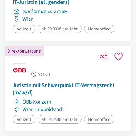
IT-Jurist:in (all genders)
twinformatics GmbH
Wien
Vollzeit
ab 50.000€ pro Jahr
Homeoffice
Direktbewerbung
vor 6 T
Jurist:in mit Schwerpunkt IT-Vertragsrecht
(m/w/d)
ÖBB-Konzern
Wien-Leopoldstadt
Vollzeit
ab 56.854€ pro Jahr
Homeoffice