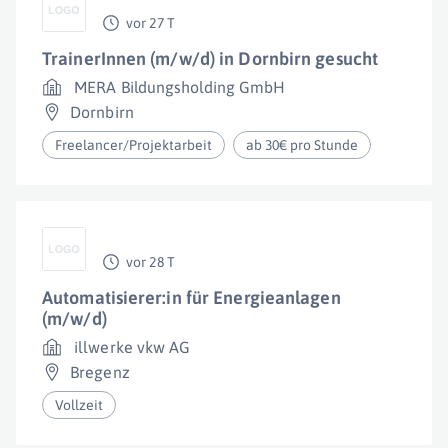
vor 27 T
TrainerInnen (m/w/d) in Dornbirn gesucht
MERA Bildungsholding GmbH
Dornbirn
Freelancer/Projektarbeit
ab 30€ pro Stunde
vor 28 T
Automatisierer:in für Energieanlagen
(m/w/d)
illwerke vkw AG
Bregenz
Vollzeit