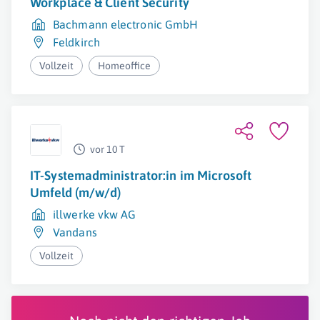
Workplace & Client Security
Bachmann electronic GmbH
Feldkirch
Vollzeit
Homeoffice
vor 10 T
IT-Systemadministrator:in im Microsoft
Umfeld (m/w/d)
illwerke vkw AG
Vandans
Vollzeit