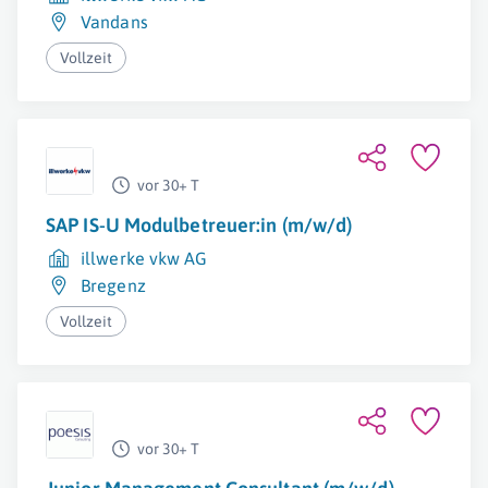
Vandans
Vollzeit
vor 30+ T
SAP IS-U Modulbetreuer:in (m/w/d)
illwerke vkw AG
Bregenz
Vollzeit
vor 30+ T