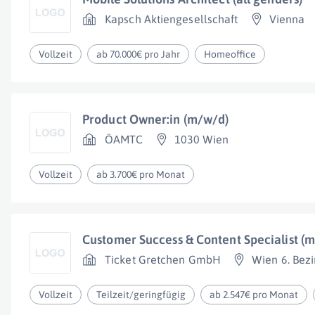
Kapsch Aktiengesellschaft
Vienna
Vollzeit
ab 70.000€ pro Jahr
Homeoffice
Product Owner:in (m/w/d)
ÖAMTC
1030 Wien
Vollzeit
ab 3.700€ pro Monat
Customer Success & Content Specialist (
Ticket Gretchen GmbH
Wien 6. Bezi
Vollzeit
Teilzeit/geringfügig
ab 2.547€ pro Monat