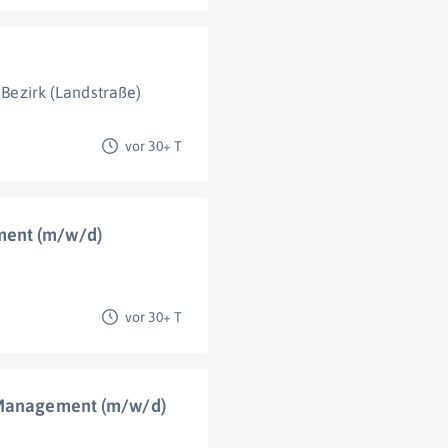
 Bezirk (Landstraße)
vor 30+ T
ment (m/w/d)
vor 30+ T
e Management (m/w/d)