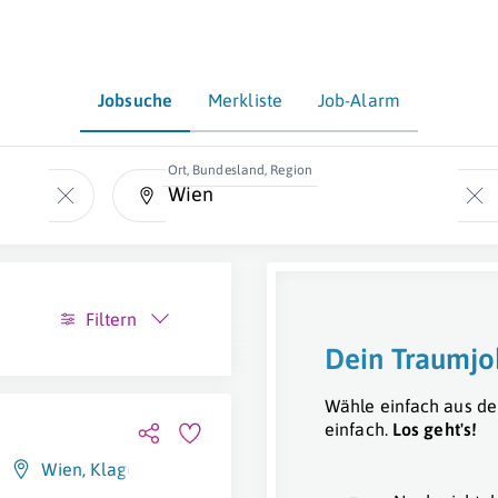
Jobsuche
Merkliste
Job-Alarm
Ort, Bundesland, Region
Filtern
Dein Traumjo
Wähle einfach aus de
einfach.
Los geht's!
Wien
,
Klagenfurt Am Wörthersee
,
St. Peter In Der Au
,
Gra