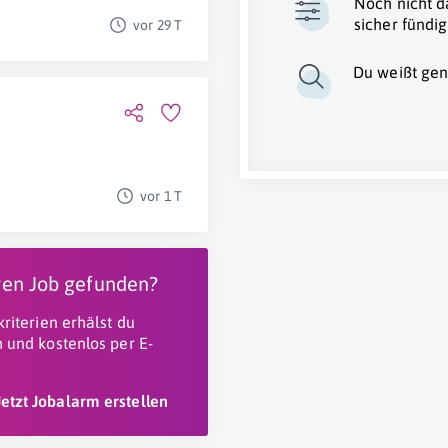
Noch nicht d
sicher fündig
vor 29 T
Du weißt gen
vor 1 T
igen Job gefunden?
riterien erhälst du
 und kostenlos per E-
Jetzt Jobalarm erstellen