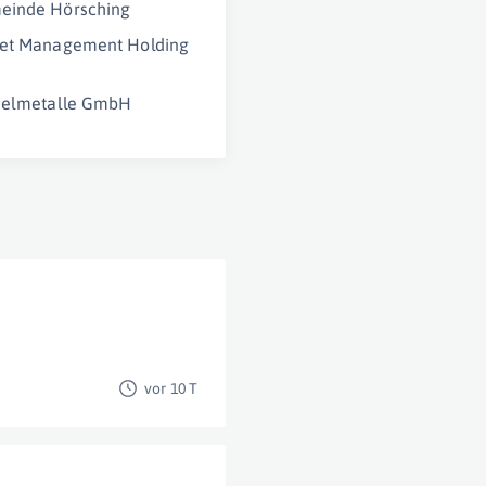
einde Hörsching
set Management Holding
Edelmetalle GmbH
vor 10 T