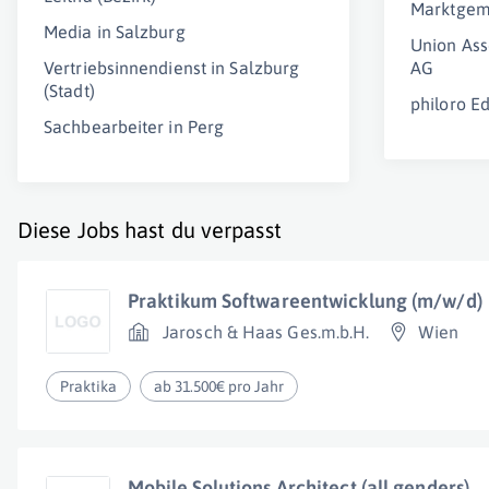
Marktgem
Media in Salzburg
Union As
Vertriebsinnendienst in Salzburg
AG
(Stadt)
philoro 
Sachbearbeiter in Perg
Diese Jobs hast du verpasst
Praktikum Softwareentwicklung (m/w/d)
Jarosch & Haas Ges.m.b.H.
Wien
Praktika
ab 31.500€ pro Jahr
Mobile Solutions Architect (all genders)