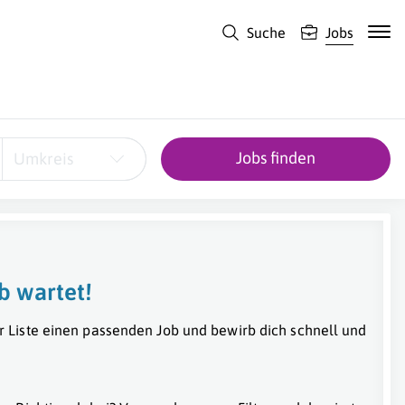
Suche
Jobs
Jobs finden
Umkreis
b wartet!
r Liste einen passenden Job und bewirb dich schnell und
z
,
Wels
,
Salzburg (Stadt)