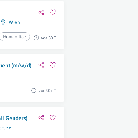
Wien
Homeoffice
vor 30 T
ment (m/w/d)
vor 30+ T
all Genders)
ersee