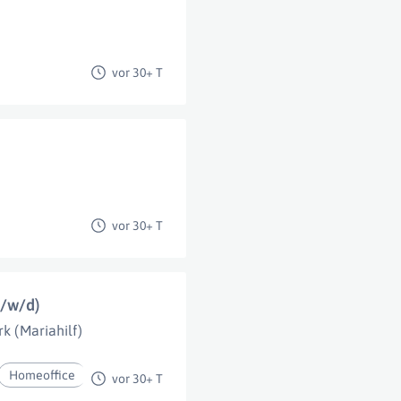
vor 30+ T
vor 30+ T
m/w/d)
rk (Mariahilf)
Homeoffice
vor 30+ T