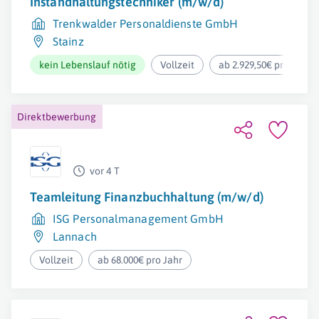
Instandhaltungstechniker (m/w/d)
Trenkwalder Personaldienste GmbH
Stainz
kein Lebenslauf nötig
Vollzeit
ab 2.929,50€ pro Mona
Direktbewerbung
vor 4 T
Teamleitung Finanzbuchhaltung (m/w/d)
ISG Personalmanagement GmbH
Lannach
Vollzeit
ab 68.000€ pro Jahr