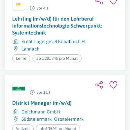
vor 4 T
Lehrling (m/w/d) für den Lehrberuf
Informationstechnologie Schwerpunkt:
Systemtechnik
Erdöl-Lagergesellschaft m.b.H.
Lannach
Lehre
ab 1.281,74€ pro Monat
vor 11 T
District Manager (m/w/d)
Deichmann GmbH
Südsteiermark
,
Oststeiermark
Vollzeit
ab 6.154€ pro Monat