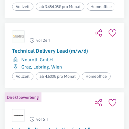
Vollzeit
ab 3.654,05€ pro Monat
Homeoffice
vor 26 T
Technical Delivery Lead (m/w/d)
Neuroth GmbH
Graz
,
Lebring
,
Wien
Vollzeit
ab 4.600€ pro Monat
Homeoffice
Direktbewerbung
vor 5 T