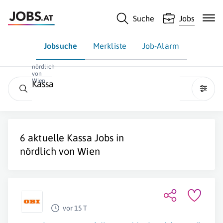
Suche
Jobs
Jobsuche
Merkliste
Job-Alarm
nördlich
von
Wien
Kassa
6 aktuelle
Kassa
Jobs in
nördlich von Wien
vor 15 T