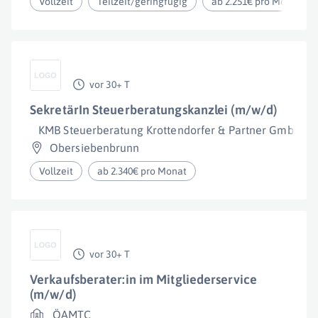
Vollzeit
Teilzeit/geringfügig
ab 2.251€ pro Monat
vor 30+ T
SekretärIn Steuerberatungskanzlei (m/w/d)
KMB Steuerberatung Krottendorfer & Partner GmbH
Obersiebenbrunn
Vollzeit
ab 2.340€ pro Monat
vor 30+ T
Verkaufsberater:in im Mitgliederservice
(m/w/d)
ÖAMTC