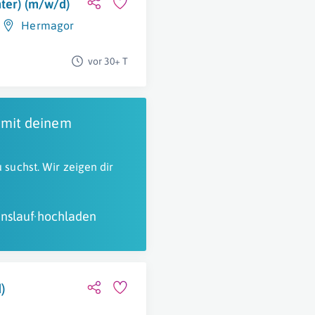
hter) (m/w/d)
Hermagor
vor 30+ T
 mit deinem
 suchst. Wir zeigen dir
nslauf hochladen
)