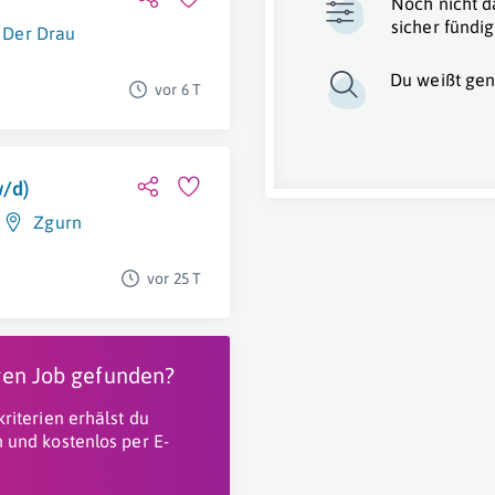
Noch nicht d
sicher fündig
n Der Drau
Du weißt gen
vor 6 T
w/d)
Zgurn
vor 25 T
igen Job gefunden?
riterien erhälst du
 und kostenlos per E-