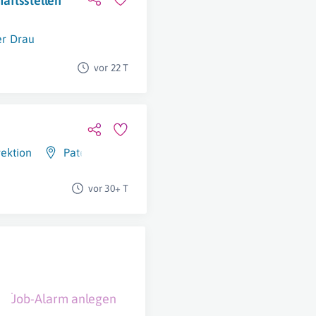
äftsstellen
er Drau
vor 22 T
ektion
Paternion
vor 30+ T
Job-Alarm anlegen