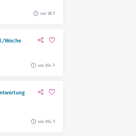
vor 30 T
td./Woche
vor 30+ T
antwortung
vor 30+ T