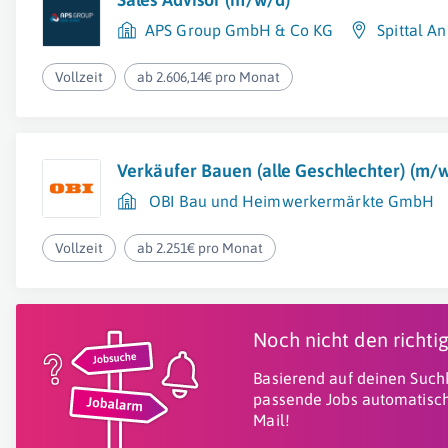
APS Group GmbH & Co KG
Spittal A
Vollzeit
ab 2.606,14€ pro Monat
Verkäufer Bauen (alle Geschlechter) (m/
OBI Bau und Heimwerkermärkte GmbH
Vollzeit
ab 2.251€ pro Monat
Noch nicht den richt
Basierend auf deinen Suchk
passende Jobs automatisch
Mail!