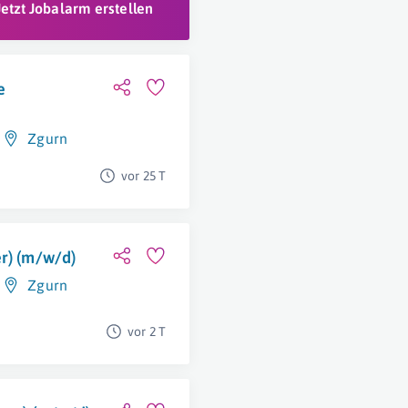
Jetzt Jobalarm erstellen
e
Zgurn
vor 25 T
er) (m/w/d)
Zgurn
vor 2 T