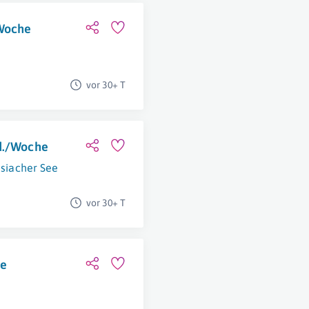
/Woche
vor 30+ T
td./Woche
siacher See
vor 30+ T
he