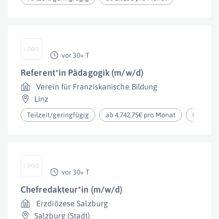
vor 30+ T
Referent*in Pädagogik (m/w/d)
Verein für Franziskanische Bildung
Linz
Teilzeit/geringfügig
ab 4.742,75€ pro Monat
Homeoff
vor 30+ T
Chefredakteur*in (m/w/d)
Erzdiözese Salzburg
Salzburg (Stadt)