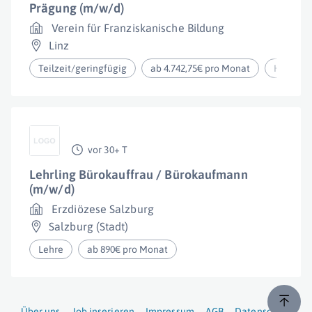
Prägung (m/w/d)
Verein für Franziskanische Bildung
Linz
Teilzeit/geringfügig
ab 4.742,75€ pro Monat
Homeoff
vor 30+ T
Lehrling Bürokauffrau / Bürokaufmann
(m/w/d)
Erzdiözese Salzburg
Salzburg (Stadt)
Lehre
ab 890€ pro Monat
Über uns
Job inserieren
Impressum
AGB
Datenschutz