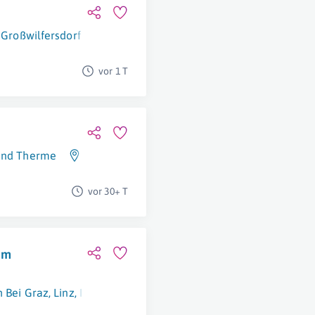
Großwilfersdorf
vor 1 T
 und Therme
Bad Tatzmannsdorf
vor 30+ T
im
 Bei Graz
,
Linz
,
Kundl
,
Langkampfen
,
Wien
,
Pinkafeld