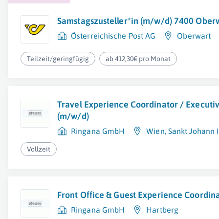
Samstagszusteller*in (m/w/d) 7400 Oberwa
Österreichische Post AG
Oberwart
Teilzeit/geringfügig
ab 412,30€ pro Monat
Travel Experience Coordinator / Executi
(m/w/d)
Ringana GmbH
Wien
,
Sankt Johann 
Vollzeit
Front Office & Guest Experience Coordin
Ringana GmbH
Hartberg