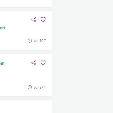
orf
vor 10 T
 im
vor 29 T