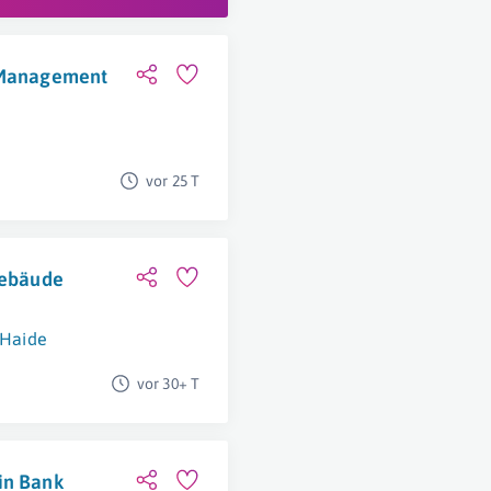
y Management
vor 25 T
Gebäude
 Haide
vor 30+ T
in Bank