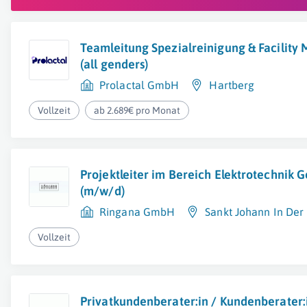
Teamleitung Spezialreinigung & Facilit
(all genders)
Prolactal GmbH
Hartberg
Vollzeit
ab 2.689€ pro Monat
Projektleiter im Bereich Elektrotechnik 
(m/w/d)
Ringana GmbH
Sankt Johann In Der
Vollzeit
Privatkundenberater:in / Kundenberater: