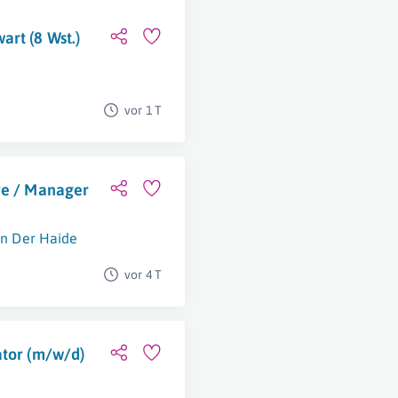
rt (8 Wst.)
vor 1 T
ve / Manager
In Der Haide
vor 4 T
ator (m/w/d)