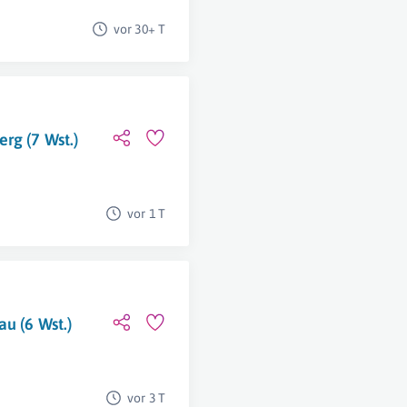
vor 30+ T
rg (7 Wst.)
vor 1 T
u (6 Wst.)
vor 3 T