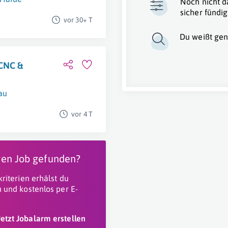
Noch nicht d
sicher fündig
vor 30+ T
Du weißt gen
 CNC &
au
vor 4 T
igen Job gefunden?
riterien erhälst du
 und kostenlos per E-
Jetzt Jobalarm erstellen