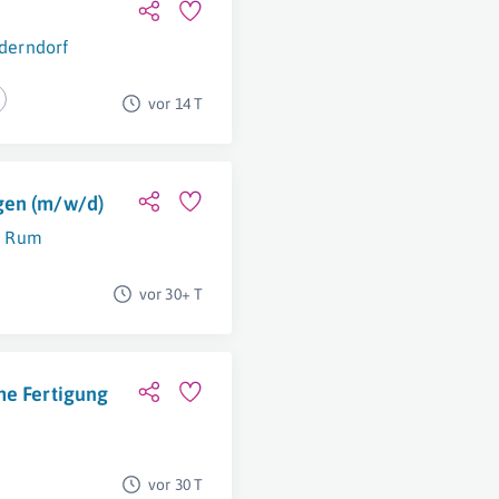
derndorf
vor 14 T
gen (m/w/d)
Rum
vor 30+ T
he Fertigung
vor 30 T