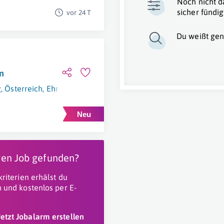
Noch nicht d
sicher fündig
vor 24 T
Du weißt gen
on
g
,
Österreich
,
Ehrwald
igen Job gefunden?
riterien erhälst du
 und kostenlos per E-
Jetzt Jobalarm erstellen