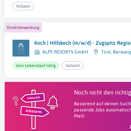
Vollzeit
Direktbewerbung
Koch | Hilfskoch (m/w/d) - Zugspitz Regi
ALPS RESORTS GmbH
Tirol
,
Berwan
kein Lebenslauf nötig
Vollzeit
Noch nicht den richt
Basierend auf deinen Suchk
passende Jobs automatisch
Mail!