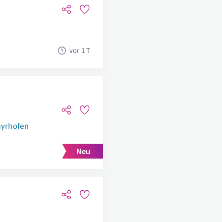
vor 1 T
yrhofen