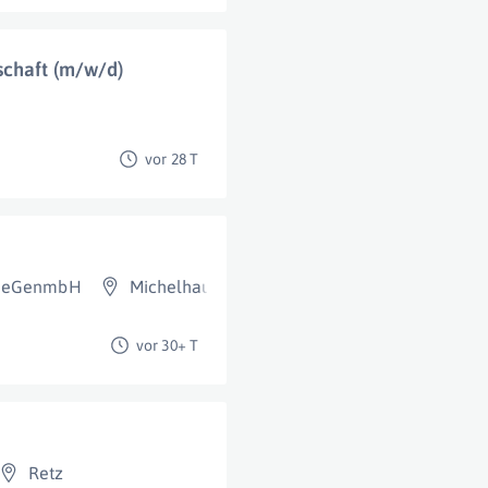
schaft (m/w/d)
vor 28 T
ch eGenmbH
Michelhausen
vor 30+ T
Retz