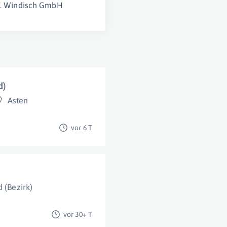
 F. Windisch GmbH
d)
Asten
vor 6 T
 (Bezirk)
vor 30+ T