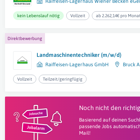
Raiffeisen-Lagerhaus Wiener Becken eGe
kein Lebenslauf nötig
Vollzeit
ab 2.262,14€ pro Mona
Direktbewerbung
Landmaschinentechniker (m/w/d)
Raiffeisen-Lagerhaus GmbH
Bruck A
Vollzeit
Teilzeit/geringfügig
Noch nicht den richt
Basierend auf deinen Suchk
passende Jobs automatisch
Mail!