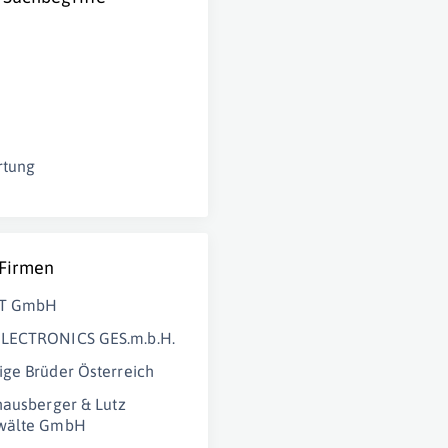
rtung
 Firmen
ZT GmbH
ECTRONICS GES.m.b.H.
ge Brüder Österreich
hausberger & Lutz
wälte GmbH