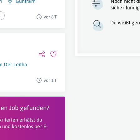
n
Guntramsdorf
Noch nicht d
sicher fündig
t
vor 6 T
Du weißt gen
n Der Leitha
vor 1 T
igen Job gefunden?
riterien erhälst du
 und kostenlos per E-