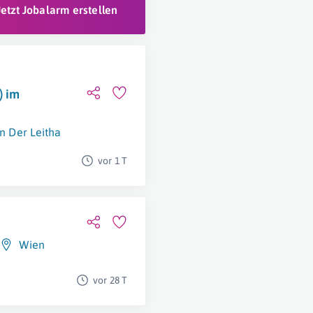
Jetzt Jobalarm erstellen
) im
n Der Leitha
vor 1 T
Wien
vor 28 T