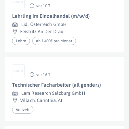
vor 10 T
Lehrling im Einzelhandel (m/w/d)
Lidl Österreich GmbH
Feistritz An Der Drau
Lehre
ab 1.400€ pro Monat
vor 16 T
Technischer Facharbeiter (all genders)
Lam Research Salzburg GmbH
Villach
,
Carinthia
,
At
Vollzeit