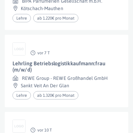
BIPA Parfumerien Gesellschaft m.b.H.
Kötschach-Mauthen
Lehre
ab 1.220€ pro Monat
vor 7 T
Lehrling Betriebslogistikkaufmann:frau
(m/w/d)
REWE Group - REWE Großhandel GmbH
Sankt Veit An Der Glan
Lehre
ab 1.320€ pro Monat
vor 10 T