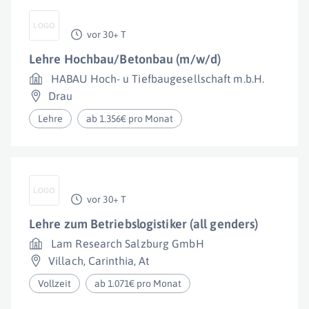
vor 30+ T
Lehre Hochbau/Betonbau (m/w/d)
HABAU Hoch- u Tiefbaugesellschaft m.b.H.
Drau
Lehre
ab 1.356€ pro Monat
vor 30+ T
Lehre zum Betriebslogistiker (all genders)
Lam Research Salzburg GmbH
Villach
,
Carinthia
,
At
Vollzeit
ab 1.071€ pro Monat