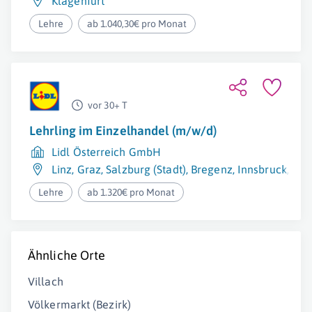
Klagenfurt
Lehre
ab 1.040,30€ pro Monat
vor 30+ T
Lehrling im Einzelhandel (m/w/d)
Lidl Österreich GmbH
Linz
,
Graz
,
Salzburg (Stadt)
,
Bregenz
,
Innsbruck
,
Eis
Lehre
ab 1.320€ pro Monat
Ähnliche Orte
Villach
Völkermarkt (Bezirk)