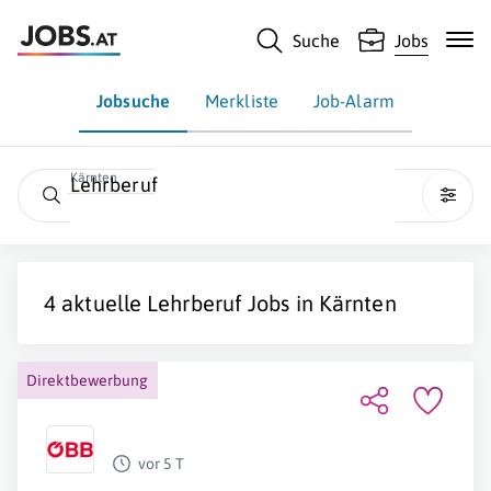
Suche
Jobs
Jobsuche
Merkliste
Job-Alarm
Kärnten
Lehrberuf
4 aktuelle
Lehrberuf
Jobs in
Kärnten
Direktbewerbung
vor 5 T