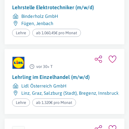
Lehrstelle Elektrotechniker (m/w/d)
Binderholz GmbH
Fügen
,
Jenbach
Lehre
ab 1.060,45€ pro Monat
vor 30+ T
Lehrling im Einzelhandel (m/w/d)
Lidl Österreich GmbH
Linz
,
Graz
,
Salzburg (Stadt)
,
Bregenz
,
Innsbruck
,
Eis
Lehre
ab 1.320€ pro Monat