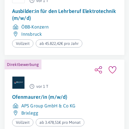
vor 1 T
Ausbilder:in für den Lehrberuf Elektrotechnik
(m/w/d)
ÖBB-Konzern
Innsbruck
Vollzeit
ab 45.822,42€ pro Jahr
Direktbewerbung
vor 1 T
Ofenmaurer/in (m/w/d)
APS Group GmbH & Co KG
Brixlegg
Vollzeit
ab 3.478,51€ pro Monat