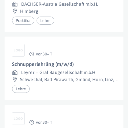
DACHSER-Austria Gesellschaft m.b.H.
Himberg
Praktika
Lehre
vor 30+ T
Schnupperlehrling (m/w/d)
Leyrer + Graf Baugesellschaft m.b.H
Schwechat
,
Bad Pirawarth
,
Gmünd
,
Horn
,
Linz
,
Loosd
Lehre
vor 30+ T