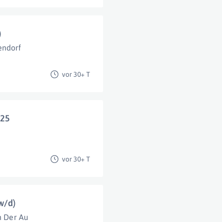
)
endorf
vor 30+ T
025
vor 30+ T
w/d)
In Der Au