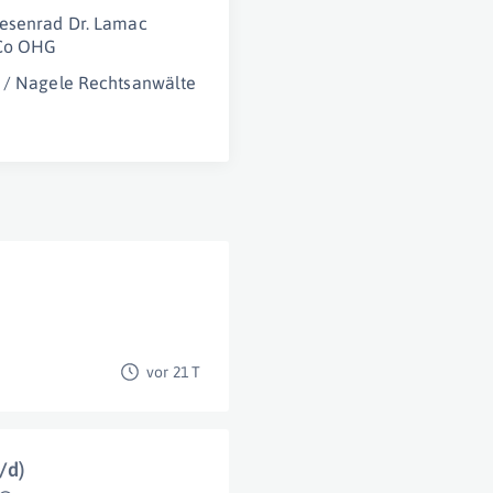
esenrad Dr. Lamac
Co OHG
 / Nagele Rechtsanwälte
vor 21 T
/d)