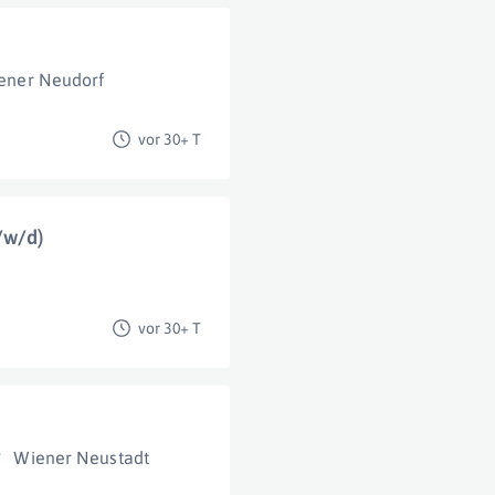
ener Neudorf
vor 30+ T
/w/d)
vor 30+ T
Wiener Neustadt