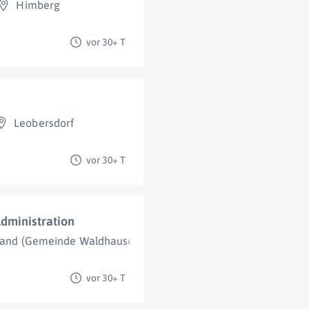
Himberg
vor 30+ T
Leobersdorf
vor 30+ T
dministration
rand (Gemeinde Waldhausen)
vor 30+ T