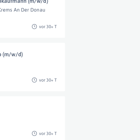
rokaufmann (m/w/d)
Krems An Der Donau
vor 30+ T
b (m/w/d)
vor 30+ T
vor 30+ T