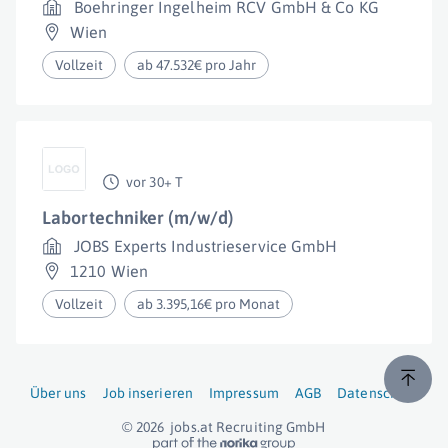
Boehringer Ingelheim RCV GmbH & Co KG
Wien
Vollzeit
ab 47.532€ pro Jahr
vor 30+ T
Labortechniker (m/w/d)
JOBS Experts Industrieservice GmbH
1210 Wien
Vollzeit
ab 3.395,16€ pro Monat
Über uns
Job inserieren
Impressum
AGB
Datenschutz
© 2026
jobs.at
Recruiting GmbH