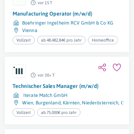
vor 15 T
Manufacturing Operator (m/w/d)
Boehringer Ingelheim RCV GmbH & Co KG
Vienna
Vollzeit
ab 48.482,84€ pro Jahr
Homeoffice
vor 30+ T
Technischer Sales Manager (m/w/d)
Iterate Match GmbH
Wien
,
Burgenland
,
Kärnten
,
Niederösterreich
,
Oberö
Vollzeit
ab 75.000€ pro Jahr