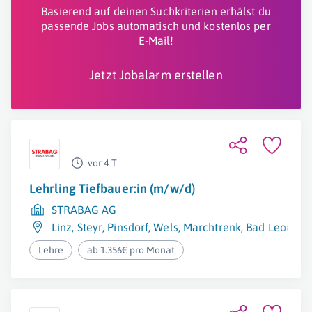
Basierend auf deinen Suchkriterien erhälst du
passende Jobs automatisch und kostenlos per
E-Mail!
Jetzt Jobalarm erstellen
vor 4 T
Lehrling Tiefbauer:in (m/w/d)
STRABAG AG
Linz
,
Steyr
,
Pinsdorf
,
Wels
,
Marchtrenk
,
Bad Leonfel
Lehre
ab 1.356€ pro Monat