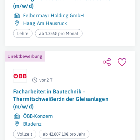
(m/w/d)
Felbermayr Holding GmbH
Haag Am Hausruck
Lehre
ab 1.356€ pro Monat
Direktbewerbung
vor 2 T
Facharbeiter:in Bautechnik –
Thermitschweißer:in der Gleisanlagen
(m/w/d)
ÖBB-Konzern
Bludenz
Vollzeit
ab 42.807,10€ pro Jahr