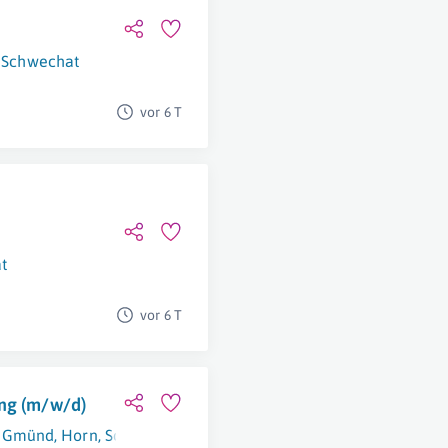
Schwechat
vor 6 T
t
vor 6 T
ung (m/w/d)
Gmünd
,
Horn
,
Schwechat
,
Traun