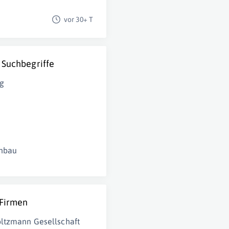
vor 30+ T
 Suchbegriffe
g
nbau
 Firmen
ltzmann Gesellschaft