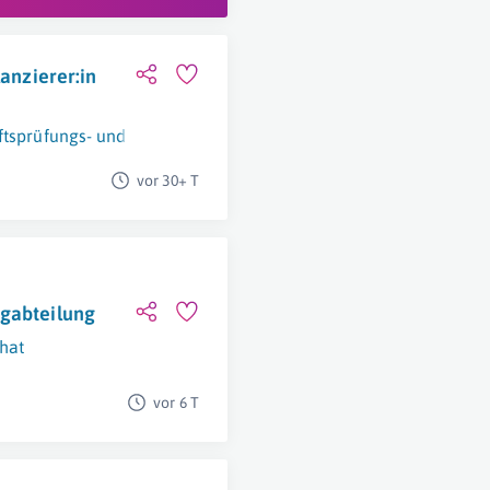
lanzierer:in
ftsprüfungs- und Steuerberatungsges.m.b.H.
Schwechat
vor 30+ T
ugabteilung
hat
vor 6 T