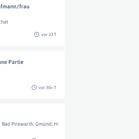
aufmann/frau
chat
vor 23 T
hne Partie
vor 30+ T
Bad Pirawarth
,
Gmünd
,
Horn
,
Linz
,
Loosdorf
,
Marchtrenk
,
Sch