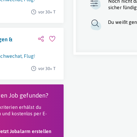
Noch nicht d
sicher fündig
vor 30+ T
Du weißt gen
gen &
Schwechat
,
Flughafen Wien
vor 30+ T
igen Job gefunden?
riterien erhälst du
 und kostenlos per E-
Jetzt Jobalarm erstellen