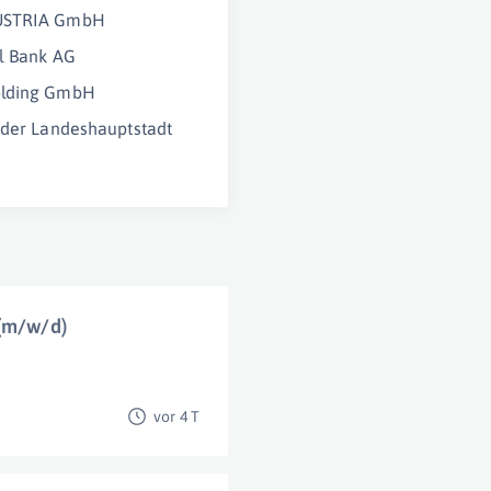
USTRIA GmbH
l Bank AG
lding GmbH
 der Landeshauptstadt
 (m/w/d)
vor 4 T