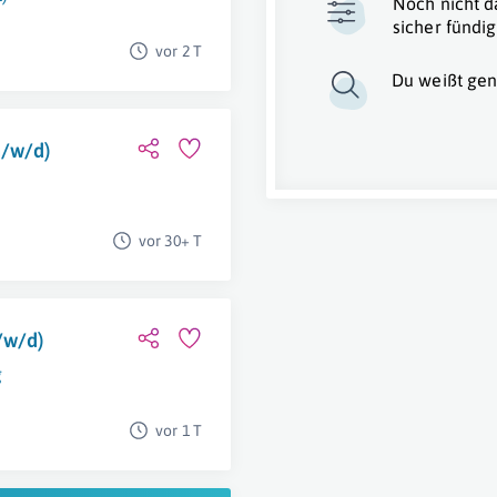
Noch nicht d
sicher fündig
vor 2 T
Du weißt gen
m/w/d)
vor 30+ T
/w/d)
g
vor 1 T