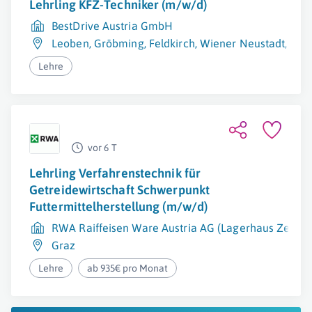
Lehrling KFZ-Techniker (m/w/d)
BestDrive Austria GmbH
Leoben
,
Gröbming
,
Feldkirch
,
Wiener Neustadt
,
Leib
Lehre
vor 6 T
Lehrling Verfahrenstechnik für
Getreidewirtschaft Schwerpunkt
Futtermittelherstellung (m/w/d)
RWA Raiffeisen Ware Austria AG (Lagerhaus Zentra
Graz
Lehre
ab 935€ pro Monat