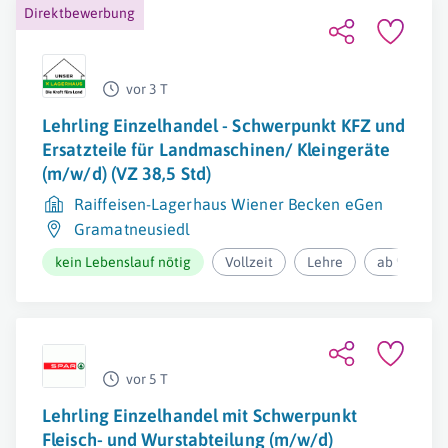
Direktbewerbung
vor 3 T
Lehrling Einzelhandel - Schwerpunkt KFZ und
Ersatzteile für Landmaschinen/ Kleingeräte
(m/w/d) (VZ 38,5 Std)
Raiffeisen-Lagerhaus Wiener Becken eGen
Gramatneusiedl
kein Lebenslauf nötig
Vollzeit
Lehre
ab 973,24€
vor 5 T
Lehrling Einzelhandel mit Schwerpunkt
Fleisch- und Wurstabteilung (m/w/d)