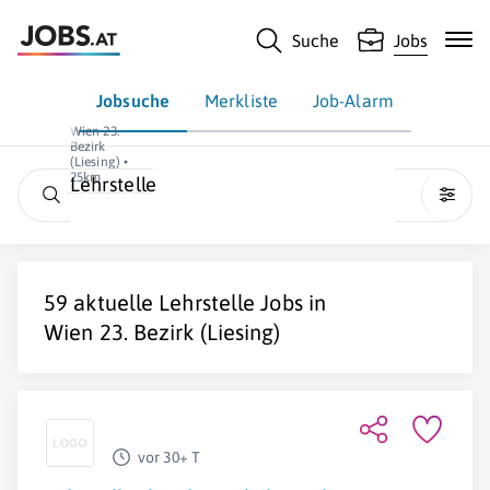
Suche
Jobs
Jobsuche
Merkliste
Job-Alarm
Wien 23.
Bezirk
(Liesing) •
25km
Lehrstelle
59 aktuelle
Lehrstelle
Jobs in
Wien 23. Bezirk (Liesing)
vor 30+ T