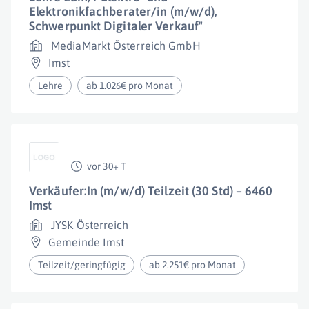
Elektronikfachberater/in (m/w/d),
Schwerpunkt Digitaler Verkauf"
MediaMarkt Österreich GmbH
Imst
Lehre
ab 1.026€ pro Monat
vor 30+ T
Verkäufer:In (m/w/d) Teilzeit (30 Std) – 6460
Imst
JYSK Österreich
Gemeinde Imst
Teilzeit/geringfügig
ab 2.251€ pro Monat