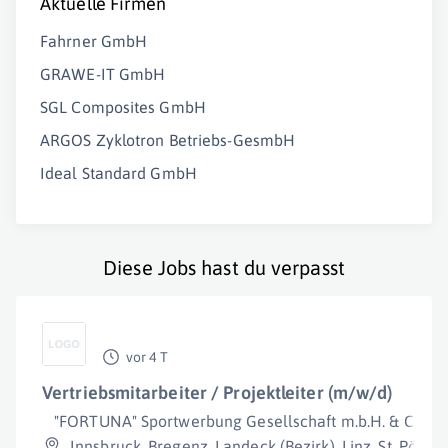
Aktuelle Firmen
Fahrner GmbH
GRAWE-IT GmbH
SGL Composites GmbH
ARGOS Zyklotron Betriebs-GesmbH
Ideal Standard GmbH
Diese Jobs hast du verpasst
vor 4 T
Vertriebsmitarbeiter / Projektleiter (m/w/d)
"FORTUNA" Sportwerbung Gesellschaft m.b.H. & Co KG
Innsbruck
,
Bregenz
,
Landeck (Bezirk)
,
Linz
,
St. Pölten