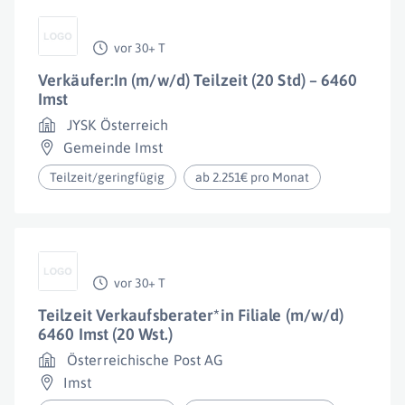
vor 30+ T
Verkäufer:In (m/w/d) Teilzeit (20 Std) – 6460
Imst
JYSK Österreich
Gemeinde Imst
Teilzeit/geringfügig
ab 2.251€ pro Monat
vor 30+ T
Teilzeit Verkaufsberater*in Filiale (m/w/d)
6460 Imst (20 Wst.)
Österreichische Post AG
Imst