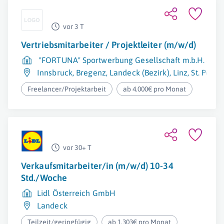
vor 3 T
Vertriebsmitarbeiter / Projektleiter (m/w/d)
"FORTUNA" Sportwerbung Gesellschaft m.b.H. & Co
Innsbruck
,
Bregenz
,
Landeck (Bezirk)
,
Linz
,
St. Pölte
Freelancer/Projektarbeit
ab 4.000€ pro Monat
vor 30+ T
Verkaufsmitarbeiter/in (m/w/d) 10-34
Std./Woche
Lidl Österreich GmbH
Landeck
Teilzeit/geringfügig
ab 1.303€ pro Monat