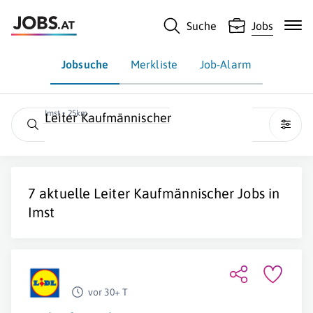
Suche
Jobs
Jobsuche
Merkliste
Job-Alarm
Imst • 25km
Leiter Kaufmännischer
7 aktuelle
Leiter Kaufmännischer
Jobs in
Imst
vor 30+ T