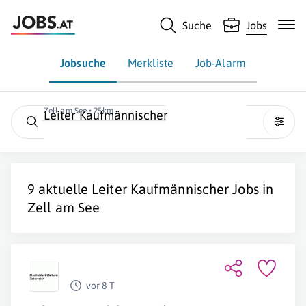
Suche
Jobs
Jobsuche
Merkliste
Job-Alarm
Zell am See • 25km
Leiter Kaufmännischer
9 aktuelle
Leiter Kaufmännischer
Jobs in
Zell am See
vor 8 T