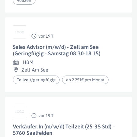
Vollzeit
vor 19 T
Sales Advisor (m/w/d) - Zell am See
(Geringfügig - Samstag 08.30-18.15)
H&M
Zell Am See
Teilzeit/geringfügig
ab 2.251€ pro Monat
vor 19 T
Verkäufer:In (m/w/d) Teilzeit (25-35 Std) –
5760 Saalfelden