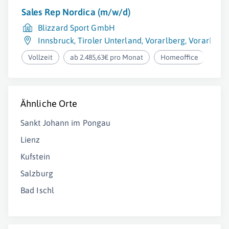
Sales Rep Nordica (m/w/d)
Blizzard Sport GmbH
Innsbruck
,
Tiroler Unterland
,
Vorarlberg
,
Vorarlberg
Vollzeit
ab 2.485,63€ pro Monat
Homeoffice
Ähnliche Orte
Sankt Johann im Pongau
Lienz
Kufstein
Salzburg
Bad Ischl