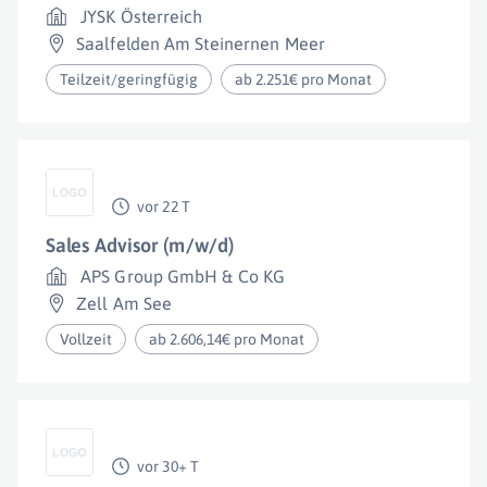
JYSK Österreich
Saalfelden Am Steinernen Meer
Teilzeit/geringfügig
ab 2.251€ pro Monat
vor 22 T
Sales Advisor (m/w/d)
APS Group GmbH & Co KG
Zell Am See
Vollzeit
ab 2.606,14€ pro Monat
vor 30+ T