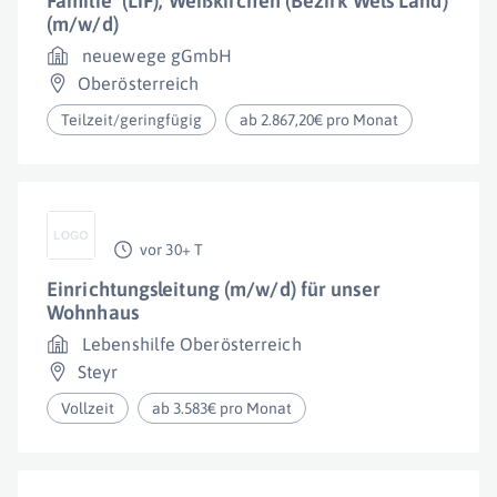
Familie" (LiF), Weißkirchen (Bezirk Wels Land)
(m/w/d)
neuewege gGmbH
Oberösterreich
Teilzeit/geringfügig
ab 2.867,20€ pro Monat
vor 30+ T
Einrichtungsleitung (m/w/d) für unser
Wohnhaus
Lebenshilfe Oberösterreich
Steyr
Vollzeit
ab 3.583€ pro Monat