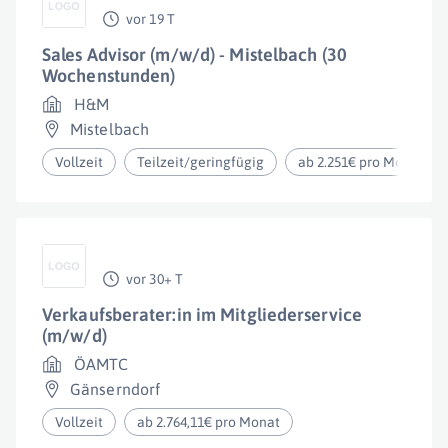
vor 19 T
Sales Advisor (m/w/d) - Mistelbach (30
Wochenstunden)
H&M
Mistelbach
Vollzeit
Teilzeit/geringfügig
ab 2.251€ pro Monat
vor 30+ T
Verkaufsberater:in im Mitgliederservice
(m/w/d)
ÖAMTC
Gänserndorf
Vollzeit
ab 2.764,11€ pro Monat