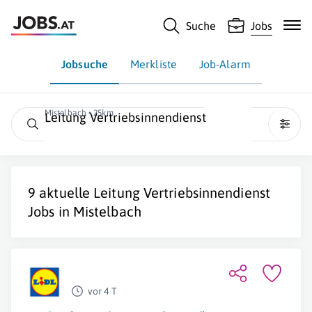
Suche
Jobs
Jobsuche
Merkliste
Job-Alarm
Mistelbach • 25km
Leitung Vertriebsinnendienst
9 aktuelle
Leitung Vertriebsinnendienst
Jobs in
Mistelbach
vor 4 T