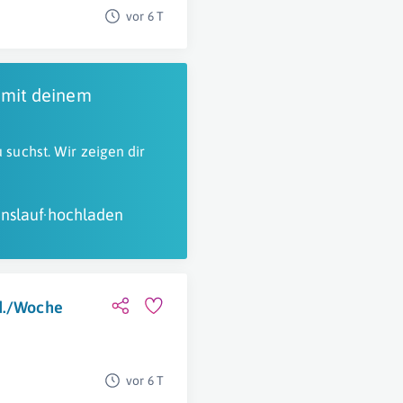
vor 6 T
 mit deinem
 suchst. Wir zeigen dir
nslauf hochladen
td./Woche
vor 6 T