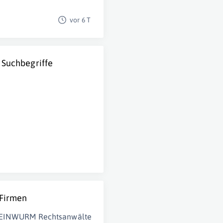
vor 6 T
 Suchbegriffe
 Firmen
EINWURM Rechtsanwälte