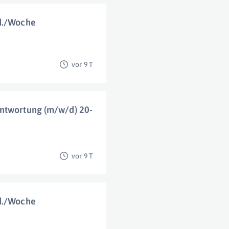
td./Woche
vor 9 T
antwortung (m/w/d) 20-
vor 9 T
td./Woche