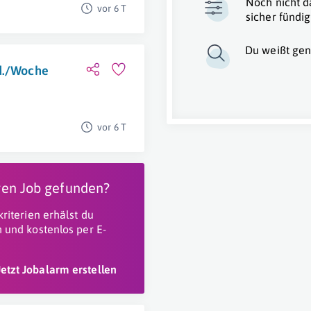
Noch nicht d
vor 6 T
sicher fündig
Du weißt gen
td./Woche
vor 6 T
igen Job gefunden?
riterien erhälst du
 und kostenlos per E-
Jetzt Jobalarm erstellen