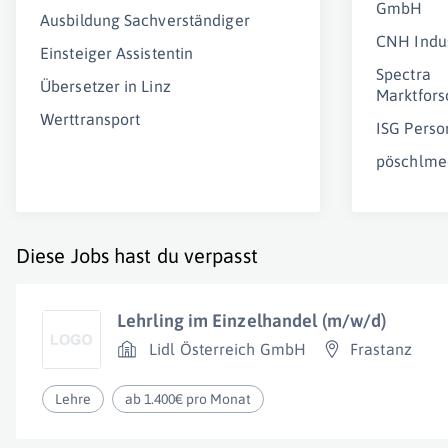
GmbH
Ausbildung Sachverständiger
CNH Indus
Einsteiger Assistentin
Spectra
Übersetzer in Linz
Marktfor
Werttransport
ISG Pers
pöschlme
Diese Jobs hast du verpasst
Lehrling im Einzelhandel (m/w/d)
Lidl Österreich GmbH
Frastanz
Lehre
ab 1.400€ pro Monat