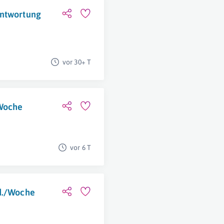
antwortung
vor 30+ T
/Woche
vor 6 T
td./Woche