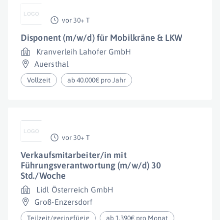
vor 30+ T
Disponent (m/w/d) für Mobilkräne & LKW
Kranverleih Lahofer GmbH
Auersthal
Vollzeit
ab 40.000€ pro Jahr
vor 30+ T
Verkaufsmitarbeiter/in mit
Führungsverantwortung (m/w/d) 30
Std./Woche
Lidl Österreich GmbH
Groß-Enzersdorf
Teilzeit/geringfügig
ab 1.390€ pro Monat