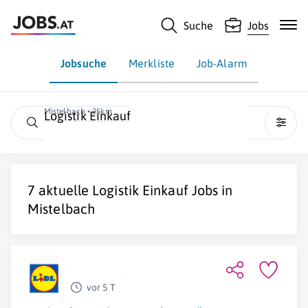
Suche
Jobs
Jobsuche
Merkliste
Job-Alarm
Mistelbach • 25km
Logistik Einkauf
7 aktuelle
Logistik Einkauf
Jobs in
Mistelbach
vor 5 T