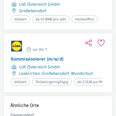
Lidl Österreich GmbH
Großebersdorf
Vollzeit
ab 57.400€ pro Jahr
Homeoffice
vor 30+ T
Kommissionierer (m/w/d)
Lidl Österreich GmbH
Laakirchen
,
Großebersdorf
,
Wundschuh
Vollzeit
Teilzeit/geringfügig
ab 2.312€ pro Monat
Ähnliche Orte
Gänserndorf