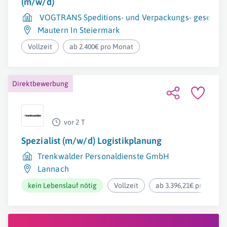
(m/w/d)
VOGTRANS Speditions- und Verpackungs- gesellsch
Mautern In Steiermark
Vollzeit
ab 2.400€ pro Monat
Direktbewerbung
vor 2 T
Spezialist (m/w/d) Logistikplanung
Trenkwalder Personaldienste GmbH
Lannach
kein Lebenslauf nötig
Vollzeit
ab 3.396,21€ pro Mona