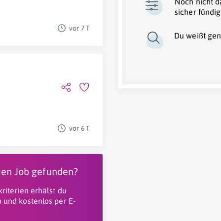
Noch nicht d
sicher fündig
vor 7 T
Du weißt gen
vor 6 T
igen Job gefunden?
riterien erhälst du
 und kostenlos per E-