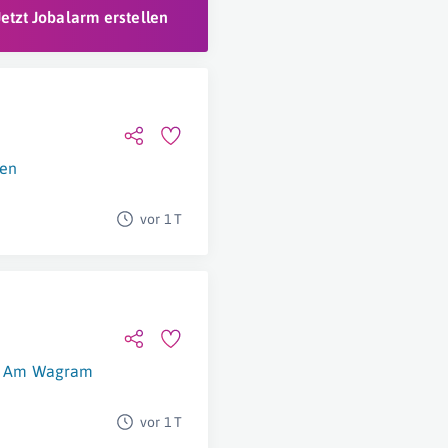
Jetzt Jobalarm erstellen
en
vor 1 T
g Am Wagram
vor 1 T