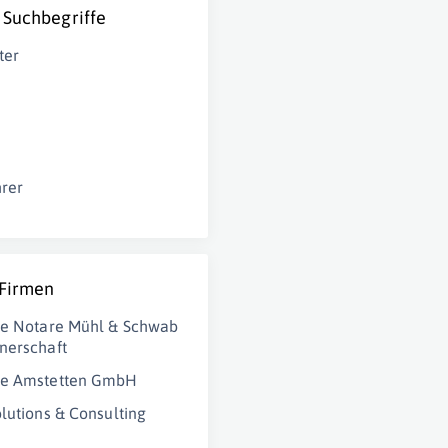
 Suchbegriffe
ter
hrer
 Firmen
he Notare Mühl & Schwab
nerschaft
ke Amstetten GmbH
olutions & Consulting