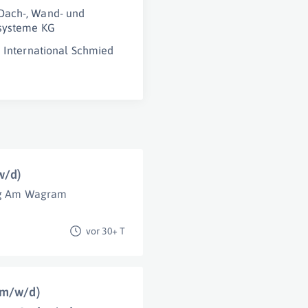
ach-, Wand- und
systeme KG
e International Schmied
w/d)
rg Am Wagram
vor 30+ T
(m/w/d)