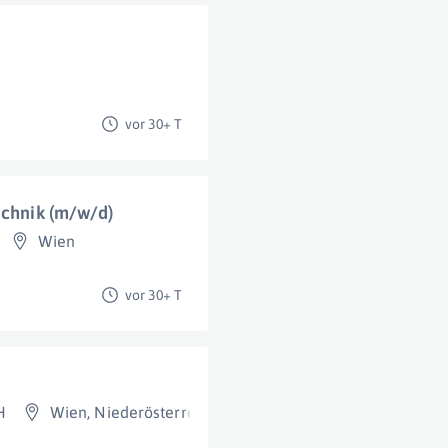
vor 30+ T
echnik (m/w/d)
Wien
vor 30+ T
H
Wien
,
Niederösterreich