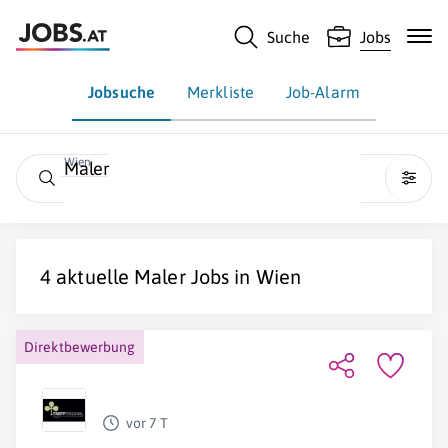
Suche
Jobs
Jobsuche
Merkliste
Job-Alarm
Wien
Maler
4 aktuelle
Maler
Jobs in
Wien
Direktbewerbung
vor 7 T