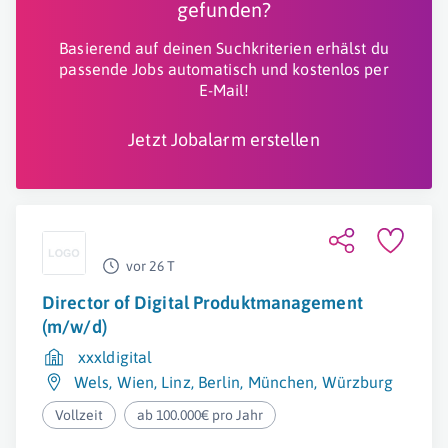
gefunden?
Basierend auf deinen Suchkriterien erhälst du
passende Jobs automatisch und kostenlos per
E-Mail!
Jetzt Jobalarm erstellen
vor 26 T
Director of Digital Produktmanagement
(m/w/d)
xxxldigital
Wels
,
Wien
,
Linz
,
Berlin
,
München
,
Würzburg
Vollzeit
ab 100.000€ pro Jahr