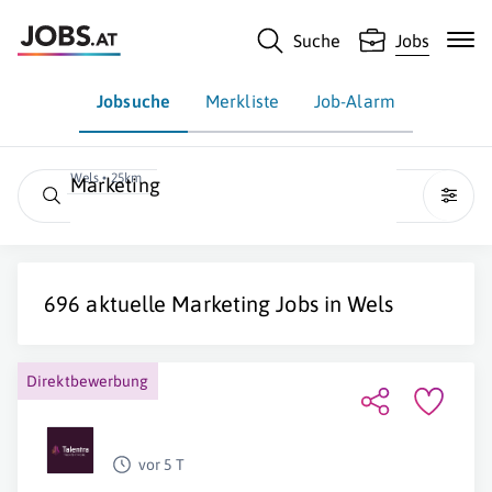
Suche
Jobs
Jobsuche
Merkliste
Job-Alarm
Wels • 25km
Marketing
696 aktuelle
Marketing
Jobs in
Wels
Direktbewerbung
vor 5 T