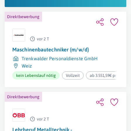
Direktbewerbung
vor 2 T
Maschinenbautechniker (m/w/d)
Trenkwalder Personaldienste GmbH
Weiz
kein Lebenslauf nötig
Vollzeit
ab 3.551,59€ pro Mona
Direktbewerbung
vor 2 T
Lehrberuf Metalltechnik -