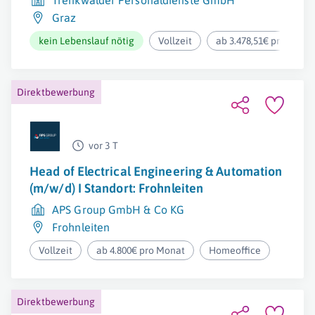
Trenkwalder Personaldienste GmbH
Graz
kein Lebenslauf nötig
Vollzeit
ab 3.478,51€ pro Mona
Direktbewerbung
vor 3 T
Head of Electrical Engineering & Automation
(m/w/d) I Standort: Frohnleiten
APS Group GmbH & Co KG
Frohnleiten
Vollzeit
ab 4.800€ pro Monat
Homeoffice
Direktbewerbung